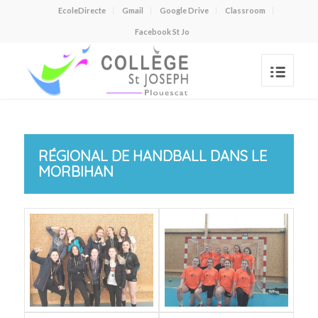
EcoleDirecte
Gmail
Google Drive
Classroom
Facebook St Jo
RÉGIONAL DE HANDBALL DANS LE
MORBIHAN