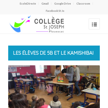
EcoleDirecte
Gmail
Google Drive
Classroom
Facebook St Jo
LES ÉLÈVES DE 5B ET LE KAMISHIBAI