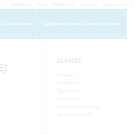
EcoleDirecte
Gmail
Google Drive
Classroom
Facebook St Jo
 + & Jean Monnet
Collégiens, citoyens, sauveteurs en mer
CLASSES
E)
Sixième
Cinquième
Quatrième
Troisième
Association sportive
Section football