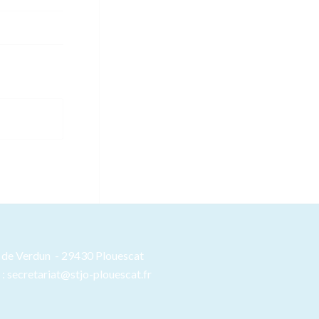
ue de Verdun - 29430 Plouescat
l : secretariat@stjo-plouescat.fr