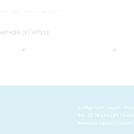
/
MBRE 2018
PAR
OLIVIER LE GOFF
PARTAGER CET ARTICLE
Collège Saint Joseph - 9 r
Tel. : 02 98 69 61 80 | Emai
Mentions légales
|
Contact