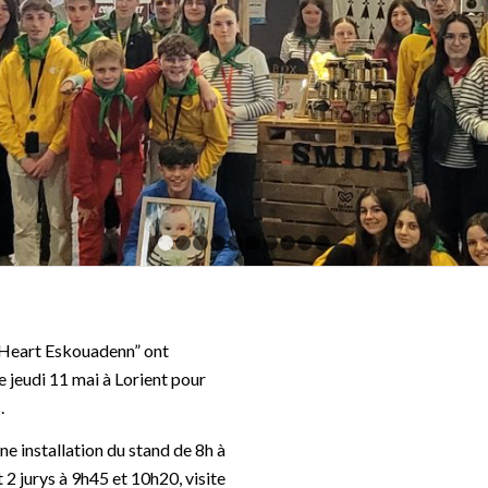
1
2
3
4
5
6
7
8
9
10
 “Heart Eskouadenn” ont
 jeudi 11 mai à Lorient pour
.
e installation du stand de 8h à
2 jurys à 9h45 et 10h20, visite