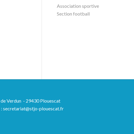
Association sportive
Section football
ue de Verdun - 29430 Plouescat
l : secretariat@stjo-plouescat.fr