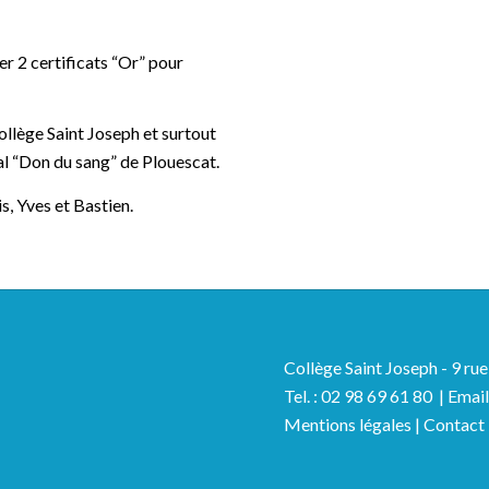
ner 2 certificats “Or” pour
collège Saint Joseph et surtout
cal “Don du sang” de Plouescat.
, Yves et Bastien.
Collège Saint Joseph - 9 r
Tel. : 02 98 69 61 80 | Emai
Mentions légales
|
Contact