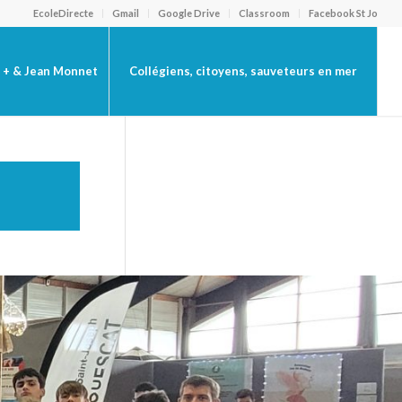
EcoleDirecte
Gmail
Google Drive
Classroom
Facebook St Jo
 + & Jean Monnet
Collégiens, citoyens, sauveteurs en mer