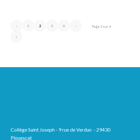
‹
1
2
3
4
›
Page 2 sur 6
»
Collège Saint Joseph - 9 rue de Verdun - 29430
Plouescat