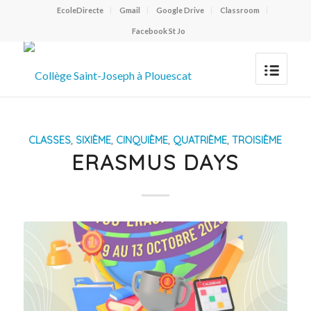
EcoleDirecte
Gmail
Google Drive
Classroom
Facebook St Jo
CLASSES
,
SIXIÈME
,
CINQUIÈME
,
QUATRIÈME
,
TROISIÈME
ERASMUS DAYS