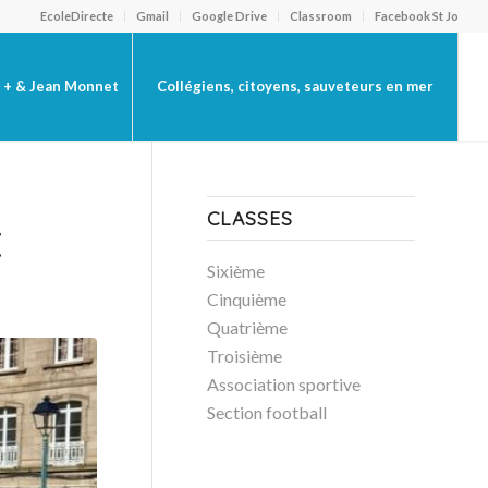
EcoleDirecte
Gmail
Google Drive
Classroom
Facebook St Jo
 + & Jean Monnet
Collégiens, citoyens, sauveteurs en mer
CLASSES
E
Sixième
Cinquième
Quatrième
Troisième
Association sportive
Section football