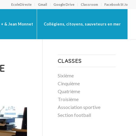
EcoleDirecte
Gmail
Google Drive
Classroom
Facebook St Jo
 + & Jean Monnet
Collégiens, citoyens, sauveteurs en mer
CLASSES
E
Sixième
Cinquième
Quatrième
Troisième
Association sportive
Section football