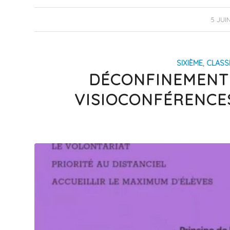
/
5 JUI
SIXIÈME
,
CLASS
DÉCONFINEMENT (
VISIOCONFÉRENCE