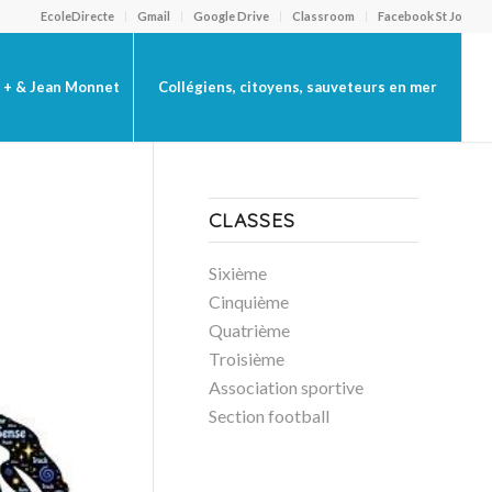
EcoleDirecte
Gmail
Google Drive
Classroom
Facebook St Jo
 + & Jean Monnet
Collégiens, citoyens, sauveteurs en mer
CLASSES
Sixième
Cinquième
Quatrième
Troisième
Association sportive
Section football