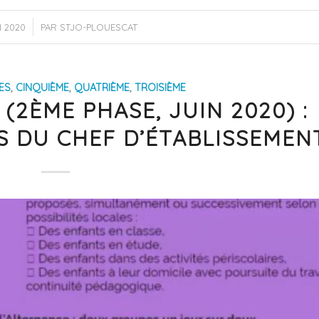
N 2020
PAR
STJO-PLOUESCAT
ES
,
CINQUIÈME
,
QUATRIÈME
,
TROISIÈME
2ÈME PHASE, JUIN 2020) :
S DU CHEF D’ÉTABLISSEMEN