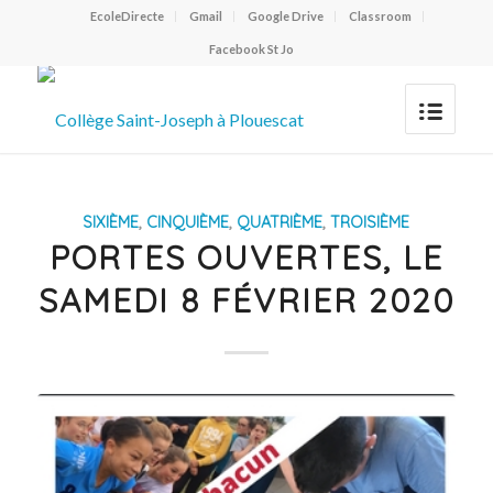
EcoleDirecte
Gmail
Google Drive
Classroom
Facebook St Jo
SIXIÈME
,
CINQUIÈME
,
QUATRIÈME
,
TROISIÈME
PORTES OUVERTES, LE
SAMEDI 8 FÉVRIER 2020