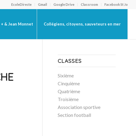
EcoleDirecte
Gmail
Google Drive
Classroom
Facebook St Jo
 + & Jean Monnet
Collégiens, citoyens, sauveteurs en mer
CLASSES
CHE
Sixième
Cinquième
Quatrième
Troisième
Association sportive
Section football