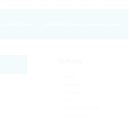
EcoleDirecte
Gmail
Google Drive
Classroom
Facebook St Jo
 + & Jean Monnet
Collégiens, citoyens, sauveteurs en mer
CLASSES
Sixième
Cinquième
Quatrième
Troisième
Association sportive
Section football