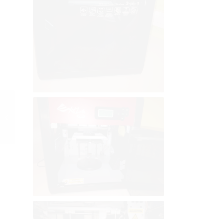
Cross district – A.S. –
Landerneau 2019