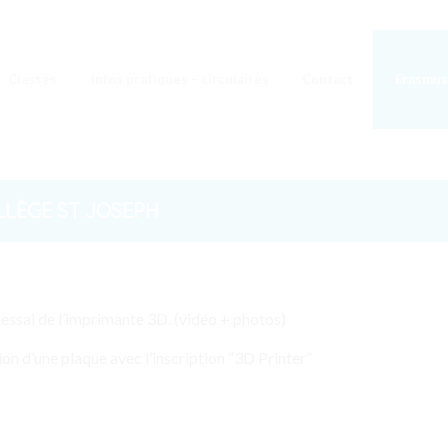
Classes
Infos pratiques – circulaires
Contact
Erasmus
LLÈGE ST JOSEPH
essai de l’imprimante 3D. (vidéo + photos)
ion d’une plaque avec l’inscription “3D Printer”