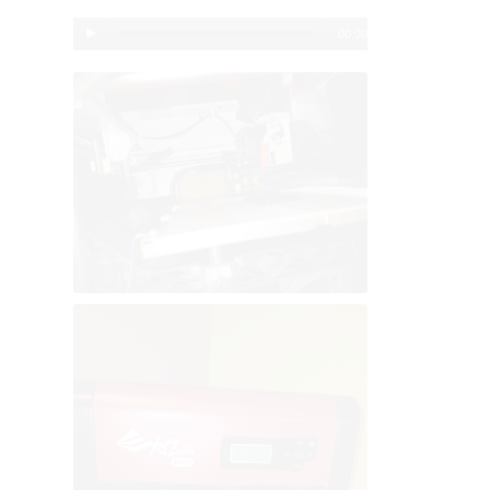
00:00
|
00:00