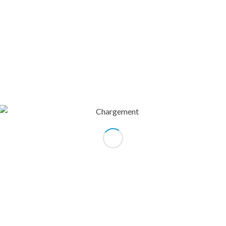
s de 5 ème
ohésion vers Porsmeur en Plouescat