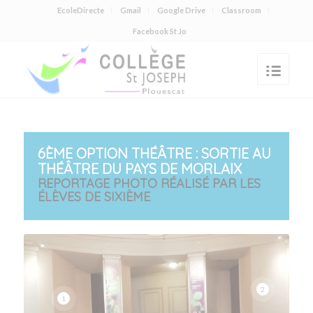
EcoleDirecte
Gmail
Google Drive
Classroom
Facebook St Jo
6ÈME OPTION THÉÂTRE : SORTIE AU
THÉÂTRE DU PAYS DE MORLAIX
REPORTAGE PHOTO RÉALISÉ PAR LES
ÉLÈVES DE SIXIÈME
2
1